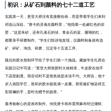
初识：从矿石到颜料的七十二道工艺
实践第一天，更登大师没有直接教绘画，而是带着学生们来到
祁连山深处。“唐卡的灵魂在颜料里，”他指着一处赭红色的岩
壁，“这是朱砂，还有孔雀石的绿、青金石的蓝、珊瑚的红，
都要亲手研磨制作。”学生们惊讶地发现，仅颜料制备就有选
矿、碎矿、淘洗、研磨、沉淀等十五道工序。
随后的胶水熬制环节给了学生们第一个挑战。藏族学生扎西在
实践日记中写道：“更登大师熬胶时火候精准，牛皮胶在他手
下晶莹剔透。我尝试时不是熬焦就是浓淡不均。大师说，他十
岁入画院学艺，熬坏的胶水能装满一皮囊。那双被矿物染得五
彩斑斓的手，是时光赠予的勋章。”
最考验耐心的是画布制作。传统唐卡画布需用麻布经过绷框、