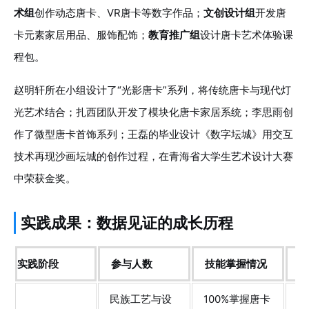
术组
创作动态唐卡、VR唐卡等数字作品；
文创设计组
开发唐
卡元素家居用品、服饰配饰；
教育推广组
设计唐卡艺术体验课
程包。
赵明轩所在小组设计了“光影唐卡”系列，将传统唐卡与现代灯
光艺术结合；扎西团队开发了模块化唐卡家居系统；李思雨创
作了微型唐卡首饰系列；王磊的毕业设计《数字坛城》用交互
技术再现沙画坛城的创作过程，在青海省大学生艺术设计大赛
中荣获金奖。
实践成果：数据见证的成长历程
实践阶段
参与人数
技能掌握情况
作
民族工艺与设
100%掌握唐卡
调