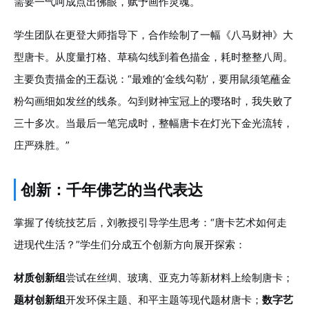
需要一气呵成点出佛眼，赋予画作灵魂。
学生团队在更登大师指导下，合作绘制了一幅《八马财神》大
型唐卡。从度量打格、草稿勾线到着色描金，耗时整整八周。
主要负责描金的王磊说：“最难的‘金线勾勒’，要用鼠须笔蘸金
粉勾画细如发丝的线条。勾到财神宝冠上的璎珞时，我失败了
三十多次。当最后一笔完成时，整幅唐卡在灯光下金光流转，
庄严殊胜。”
创新：千年佛艺的当代表达
掌握了传统技艺后，刘教授引导学生思考：“唐卡艺术如何走
进现代生活？”学生们分成五个创新方向展开探索：
材质创新组
尝试在丝绸、玻璃、亚克力等新材料上绘制唐卡；
题材创新组
开发环保主题、和平主题等现代题材唐卡；
数字艺