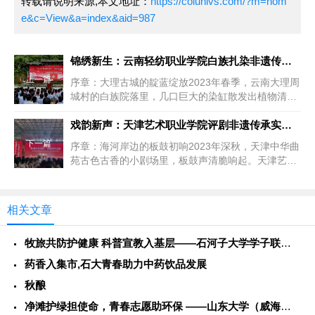
转载请说明来源,本文地址：
https://colunivs.com/?m=hom
e&c=View&a=index&aid=987
锦绣新生：云南轻纺职业学院白族扎染非遗传承实践纪实
上一篇
序章：大理古城的靛蓝绽放2023年春季，云南大理周
城村的白族院落里，几口巨大的染缸散发出植物清
芬。云南轻纺职业学院纺织品...
戏韵新声：天津艺术职业学院评剧非遗传承实践纪实
下一篇
序章：海河岸边的板鼓初响2023年深秋，天津中华曲
苑古色古香的小剧场里，板鼓声清脆响起。天津艺术
职业学院戏曲表演专业的1...
相关文章
牧旅共防护健康 科普宣教入基层——石河子大学学子联动警务力量
药香入集市,石大青春助力中药饮品发展
秋酿
净滩护绿担使命，青春志愿助环保 ——山东大学（威海）学子社会