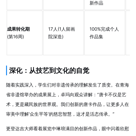
新作品
创
成果转化期
17人(1人留画
100%完成个人
6
(第16周)
院深造)
作品集
数
深化：从技艺到文化的自觉
随着实践深入，学生们对非遗传承的理解发生了质变。在青海
省非遗馆举办的成果展上，卓玛向观众讲解：“唐卡不仅是艺
术，更是藏民族的世界观。我们创新的唐卡作品，让更多人在
审美中理解‘众生平等’的慈悲智慧，这才是活态传承。”
更登达吉大师看着展览中琳琅满目的创新作品，眼中闪着欣慰