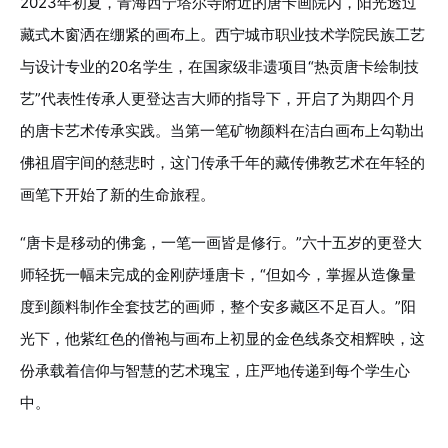
2023年初夏，青海西宁塔尔寺附近的唐卡画院内，阳光透过
藏式木窗洒在绷紧的画布上。西宁城市职业技术学院民族工艺
与设计专业的20名学生，在国家级非遗项目“热贡唐卡绘制技
艺”代表性传承人更登达吉大师的指导下，开启了为期四个月
的唐卡艺术传承实践。当第一笔矿物颜料在洁白画布上勾勒出
佛祖眉宇间的慈悲时，这门传承千年的藏传佛教艺术在年轻的
画笔下开始了新的生命旅程。
“唐卡是移动的佛龛，一笔一画皆是修行。”六十五岁的更登大
师轻抚一幅未完成的金刚萨埵唐卡，“但如今，掌握从造像量
度到颜料制作全套技艺的画师，整个安多藏区不足百人。”阳
光下，他紫红色的僧袍与画布上初显的金色线条交相辉映，这
份承载着信仰与智慧的艺术瑰宝，庄严地传递到每个学生心
中。