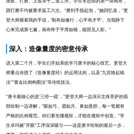
涂胶、打磨、上底等十二道工序。学生李思雨的第一块画布，
因打磨不均被要求返工六次。“磨到手指起泡，”她回忆道，“更
登大师握着我的手说，‘制布如修行，心平布才平’。当我静下
心来完成第七遍，画布终于平滑如镜，能照见人影。”
深入：造像量度的密意传承
进入第二个月，学生们开始系统学习唐卡的核心技艺。更登大
师重点传授了《造像量度经》的运用法则，以及“九宫格起稿
法”“黄金比例构图法”等传统技法。
“唐卡最核心的是‘三经一疏’，”更登大师一边演示文殊菩萨的面
部绘制一边讲解，“眼如弓、眉如月、鼻如悬胆，每一笔都有
严格的比例规范。你们要先懂规矩，才能在规矩中创造。”学
生卓玛被“开眼”工序深深吸引——这是唐卡绘制的最后一步，