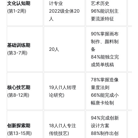
文化认知期
计专业
艺术历史
传
(第1-2周)
2022级全体20
96%能识别主
1
人
要流派特征
90%掌握画布
制作、颜料制
基
基础训练期
20人
备
2
(第3-7周)
84%能独立完
完
成简单线稿
78%掌握造像
技
核心技艺期
19人(1人转理
量度法则
1
(第8-12周)
论研究)
66%能完成小
传
幅唐卡绘制
3
94%完成创新
创
创新探索期
18人(1人专注
设计方案
套
(第13-15周)
传统技艺)
88%制作出创
实