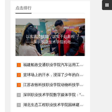
点击排行
带技术装备
以实践淬技能，以实干赴新程
——深圳职业技术学院机电一
携式土壤检测仪
体化技术
便携B超机
福建船政交通职业学院汽车运用工程系：“乡村新能源汽车维修保养
篮球场上的汗水，浸湿了少年的白衬衫
联网传感器套装
江苏农牧科技职业学院动物科技学院：陈雨欣团队打造校园畜牧科技
速诊断试剂盒
深圳职业技术学院数字媒体学院：“乡村短视频创作与直播带货技能
湖北生态工程职业技术学院园林建工学院：“乡村古树名木保护与生
光谱无人机