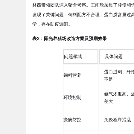
林薇带领团队深入猪舍考察。王雨欣采集了粪便和
发现了关键问题：饲料配方不合理，蛋白质含量过
学，存在防疫漏洞。
表2：阳光养猪场改造方案及预期效果
问题领域
具体问题
蛋白过剩、纤
饲料营养
不足
氨气浓度高、
环境控制
差大
疫病防控
免疫程序混乱