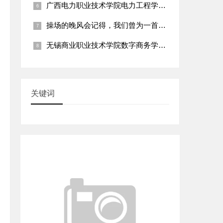
广西电力职业技术学院电力工程学院：“乡村电网线路巡检与安全用
料成分分析仪
操场的晚风会记得，我们曾为一首诗争论到天明
无锡商业职业技术学院数字商务学院：“乡村直播电商运营指导与特
业物联网教学平
动诊疗箱
关键词