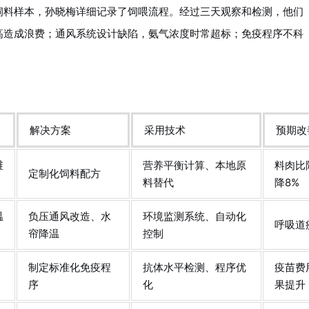
饲料样本，孙晓梅详细记录了饲喂流程。经过三天观察和检测，他们
高造成浪费；通风系统设计缺陷，氨气浓度时常超标；免疫程序不科
解决方案
采用技术
预期改
维
营养平衡计算、本地原
料肉比
定制化饲料配方
料替代
降8%
温
负压通风改造、水
环境监测系统、自动化
呼吸道
帘降温
控制
制定标准化免疫程
抗体水平检测、程序优
疫苗费
序
化
果提升