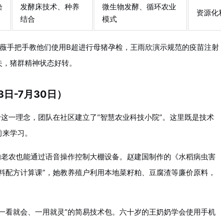
染
发酵床技术、种养
微生物发酵、循环农业
资源化
结合
模式
林薇手把手教他们使用B超进行母猪孕检，王雨欣演示规范的疫苗注射
失，猪群精神状态好转。
日-7月30日）
于这一理念，团队在社区建立了“智慧农业科技小院”。这里既是技术
前来学习。
的老农也能通过语音操作控制大棚设备。赵建国制作的《水稻病虫害
料配方计算课”，她教养殖户利用本地菜籽粕、豆腐渣等廉价原料，
一看就会、一用就灵”的简易技术包。六十岁的王奶奶学会使用手机