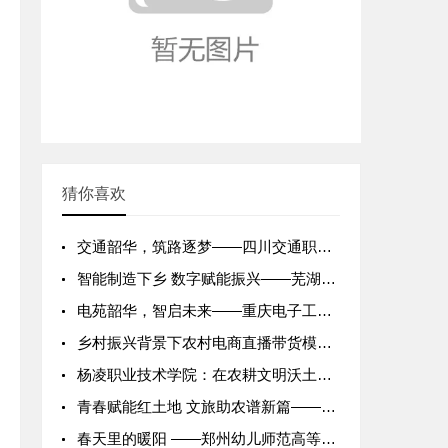
猜你喜欢
交通韶华，筑路逐梦——四川交通职业技术学院学子的多彩校园生活
智能制造下乡 数字赋能振兴——芜湖职业技术学院“三下乡”社会
电苑韶华，智启未来——重庆电子工程职业学院学子的多彩校园生活
乡村振兴背景下农村电商直播带货模式调研报告——重庆商务职业学
杨凌职业技术学院：在农耕文明沃土上耕耘青春梦想
青春赋能红土地 文旅助农谱新篇——安徽工商职业学院暑期志愿服
春天里的暖阳 ——郑州幼儿师范高等专科学校2026年春季志愿