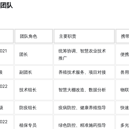
团队
团队角色
主要职责
携
21
统筹协调、智慧农业技术
团长
便
推广
级
副团长
养殖技术服务、项目对接
兽用
022
技术组长
智慧大棚改造、数据分析
物
级
防疫组长
疫病防控、健康养殖指导
快
022
植保专员
绿色防控、精准施药指导
多