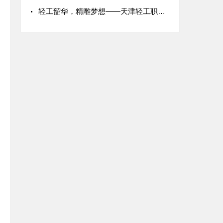
轻工韶华，精雕梦想——天津轻工职业技术学院学子的多彩校园生活
善
降低0.2，成本
疾病减少30%
用降15%，效