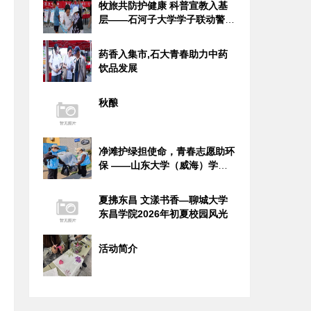
牧旅共防护健康 科普宣教入基
层——石河子大学学子联动警务
力量
药香入集市,石大青春助力中药
饮品发展
秋酿
净滩护绿担使命，青春志愿助环
保 ——山东大学（威海）学子
社会
夏拂东昌 文漾书香—聊城大学
东昌学院2026年初夏校园风光
活动简介