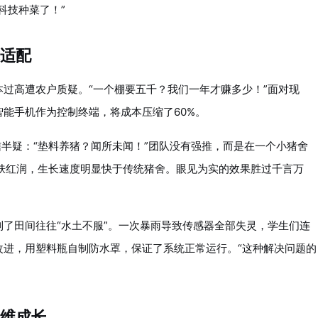
科技种菜了！”
适配
过高遭农户质疑。“一个棚要五千？我们一年才赚多少！”面对现
能手机作为控制终端，将成本压缩了60%。
信半疑：“垫料养猪？闻所未闻！”团队没有强推，而是在一个小猪舍
肤红润，生长速度明显快于传统猪舍。眼见为实的效果胜过千言万
了田间往往“水土不服”。一次暴雨导致传感器全部失灵，学生们连
改进，用塑料瓶自制防水罩，保证了系统正常运行。“这种解决问题的
维成长