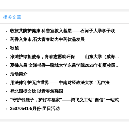
园里，江苏农林职业技术学...
相关文章
牧旅共防护健康 科普宣教入基层——石河子大学学子联动警务力量
药香入集市,石大青春助力中药饮品发展
秋酿
净滩护绿担使命，青春志愿助环保 ——山东大学（威海）学子社会
夏拂东昌 文漾书香—聊城大学东昌学院2026年初夏校园风光
活动简介
用法律守护无声世界 ——中南财经政法大学 "无声法
登北固揽文脉 以青春筑强国
“守护钱袋子，护好幸福家”——鸿飞义工站“自信”一站式学生社
25070541-5月份-团日活动