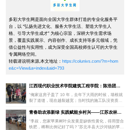
多彩大学生网是面向全国大学生群体打造的专业化服务平
台，以 “弘扬先进文化、服务大学生活、塑造大学生人
格、引导大学生成才” 为核心宗旨，深耕大学生需求场
景，覆盖实践展示、内容创作、成长支持等多元领域，凭
借公益性与实用性，成为深受全国高校师生认可的大学生
专属网络空间。
转载请说明来源,本文地址：
https://colunivs.com/?m=hom
e&c=View&a=index&aid=793
江西现代职业技术学院建筑工程学院：陈浩团队暑期于都自建房调研
上一篇
“俺家这房子盖了 10 年，去年下大雨的时候，墙根就
裂了道缝，现在越裂越宽；当时找的施工队没资质，
墙体没装构造柱，俺总担...
青春助农添新绿 实践赋能乡村兴——江苏农林职业技术学院大学生
下一篇
“李叔，您家苹果树叶尖发黄是缺铁性黄化，得用螯合
铁肥，稀释比例记好了吗？”苏北丰县大沙河镇的苹果