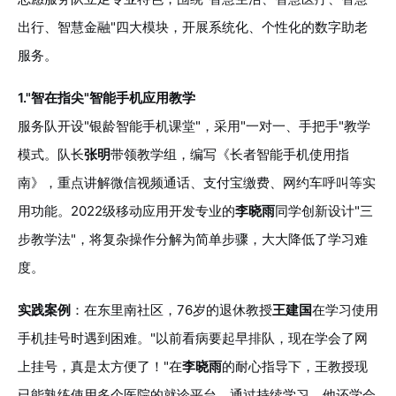
出行、智慧金融"四大模块，开展系统化、个性化的数字助老
服务。
1."智在指尖"智能手机应用教学
服务队开设"银龄智能手机课堂"，采用"一对一、手把手"教学
模式。队长
张明
带领教学组，编写《长者智能手机使用指
南》，重点讲解微信视频通话、支付宝缴费、网约车呼叫等实
用功能。2022级移动应用开发专业的
李晓雨
同学创新设计"三
步教学法"，将复杂操作分解为简单步骤，大大降低了学习难
度。
实践案例
：在东里南社区，76岁的退休教授
王建国
在学习使用
手机挂号时遇到困难。"以前看病要起早排队，现在学会了网
上挂号，真是太方便了！"在
李晓雨
的耐心指导下，王教授现
已能熟练使用多个医院的就诊平台。通过持续学习，他还学会