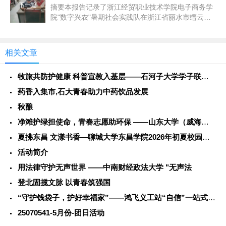
下一篇
摘要本报告记录了浙江经贸职业技术学院电子商务学
院"数字兴农"暑期社会实践队在浙江省丽水市缙云县
开展的...
相关文章
牧旅共防护健康 科普宣教入基层——石河子大学学子联动警务力量
药香入集市,石大青春助力中药饮品发展
秋酿
净滩护绿担使命，青春志愿助环保 ——山东大学（威海）学子社会
夏拂东昌 文漾书香—聊城大学东昌学院2026年初夏校园风光
活动简介
用法律守护无声世界 ——中南财经政法大学 "无声法
登北固揽文脉 以青春筑强国
“守护钱袋子，护好幸福家”——鸿飞义工站“自信”一站式学生社
25070541-5月份-团日活动