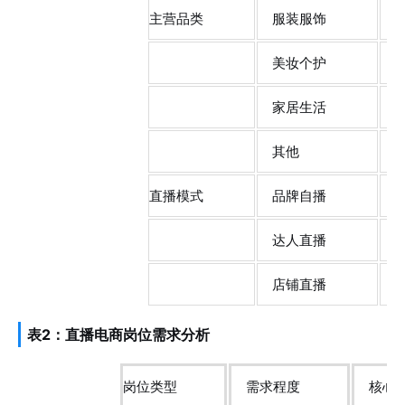
主营品类
服装服饰
1
美妆个护
8
家居生活
6
其他
4
直播模式
品牌自播
1
达人直播
1
店铺直播
6
表2：直播电商岗位需求分析
岗位类型
需求程度
核心