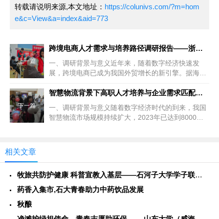
转载请说明来源,本文地址：
https://colunivs.com/?m=hom
e&c=View&a=index&aid=773
跨境电商人才需求与培养路径调研报告——浙江金融职业学院国际商
上一篇
一、调研背景与意义近年来，随着数字经济快速发
展，跨境电商已成为我国外贸增长的新引擎。据海关
数据显示，2023年我国跨境电...
智慧物流背景下高职人才培养与企业需求匹配度调研报告——江苏经
下一篇
一、调研背景与意义随着数字经济时代的到来，我国
智慧物流市场规模持续扩大，2023年已达到8000亿
元，年复合增长率超过1...
相关文章
牧旅共防护健康 科普宣教入基层——石河子大学学子联动警务力量
药香入集市,石大青春助力中药饮品发展
秋酿
净滩护绿担使命，青春志愿助环保 ——山东大学（威海）学子社会