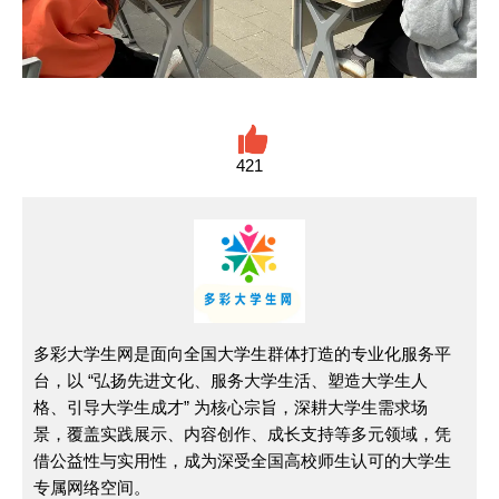
421
多彩大学生网是面向全国大学生群体打造的专业化服务平
台，以 “弘扬先进文化、服务大学生活、塑造大学生人
格、引导大学生成才” 为核心宗旨，深耕大学生需求场
景，覆盖实践展示、内容创作、成长支持等多元领域，凭
借公益性与实用性，成为深受全国高校师生认可的大学生
专属网络空间。