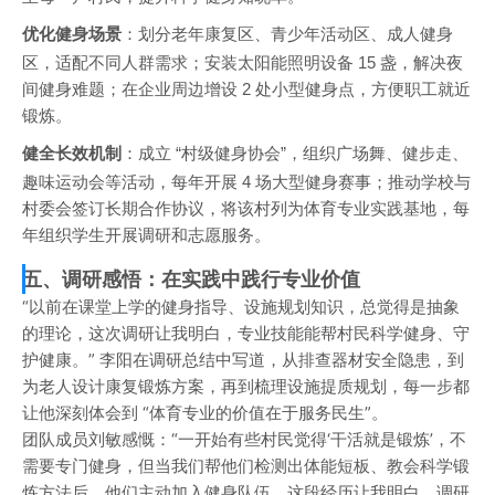
优化健身场景
：划分老年康复区、青少年活动区、成人健身
区，适配不同人群需求；安装太阳能照明设备 15 盏，解决夜
间健身难题；在企业周边增设 2 处小型健身点，方便职工就近
锻炼。
健全长效机制
：成立 “村级健身协会”，组织广场舞、健步走、
趣味运动会等活动，每年开展 4 场大型健身赛事；推动学校与
村委会签订长期合作协议，将该村列为体育专业实践基地，每
年组织学生开展调研和志愿服务。
五、调研感悟：在实践中践行专业价值
“以前在课堂上学的健身指导、设施规划知识，总觉得是抽象
的理论，这次调研让我明白，专业技能能帮村民科学健身、守
护健康。” 李阳在调研总结中写道，从排查器材安全隐患，到
为老人设计康复锻炼方案，再到梳理设施提质规划，每一步都
让他深刻体会到 “体育专业的价值在于服务民生”。
团队成员刘敏感慨：“一开始有些村民觉得‘干活就是锻炼’，不
需要专门健身，但当我们帮他们检测出体能短板、教会科学锻
炼方法后，他们主动加入健身队伍。这段经历让我明白，调研