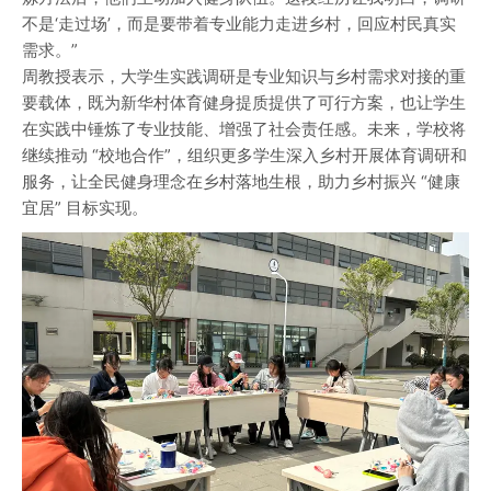
不是‘走过场’，而是要带着专业能力走进乡村，回应村民真实
需求。”
周教授表示，大学生实践调研是专业知识与乡村需求对接的重
要载体，既为新华村体育健身提质提供了可行方案，也让学生
在实践中锤炼了专业技能、增强了社会责任感。未来，学校将
继续推动 “校地合作”，组织更多学生深入乡村开展体育调研和
服务，让全民健身理念在乡村落地生根，助力乡村振兴 “健康
宜居” 目标实现。