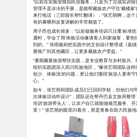
“以前在实验室模拟民宿服务，只是为了完成实训
管理不是冰冷的手册，是能帮藏族农户守住‘藏楼家’
来打电话（三郎股长帮忙翻译）：“张艺萌啊，这个月
有的暴晒和反复讲解的辛苦都值了。
周子昂也成长很多：“以前做服务培训只注重‘标准
通时，学会了用‘体验活动像请客人到家做客，要热情
到的。” 张雨薇则把实践中的文创设计整理成《嘉
册推广到其他藏区，让更多藏族农户受益。”
“暑期藏寨旅游帮扶实践，是专业教育与乡村振兴、
组织实践团深入四川民族地区，“像张艺萌团队这样
创少、体验浅’的问题，更让他们懂得‘旅游人要有守
心。”
如今，张艺萌和团队成员们已回到学校，但他们与甲
次体验活动咋设计”，团队还在帮丹巴县文旅局整理 
培训‘旅游带头人’，让农户自己就能做规范服务、
里！” 张艺萌的眼里闪着光，那是青春在助力民族