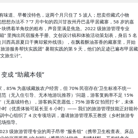
子有味道、早餐没特色，这两个月只住了 5 波人；想卖些藏式小物
想办法不？”7 月中旬的四川甘孜州丹巴县甲居藏寨，58 岁的嘉
块绣着羊角纹的粗布，声音里满是焦急。2022 级旅游管理专业
箱” 里掏出民宿服务手册、文创设计稿和体验活动策划表，身后 5 名
烈日（川西高原夏日干爽却紫外线强），在飘着酥油茶香的藏寨里，开始
藏寨旅游服务帮扶实践团” 暑期实践的第 9 天，他们的足迹已遍布甲居藏
“文旅生计”。
变成 “助藏本领”
，85% 为嘉绒藏族农户经营，但 70% 民宿存在‘卫生标准不统一
范（无入住引导、无本地游玩推荐）’问题，游客复购率不足 15%
饰’（无嘉绒特色），游客购买意愿低；75% 游客仅‘拍照打卡’，未体
小时（优质体验可延长至 6 小时）—— 我们的旅游管理技能正好能补
训中心组织了 4 次专项培训，邀请旅游管理系王教授（乡村旅游专
现场指导。
23 级旅游管理专业的周子昂带 “服务组”（携带卫生检查表、床品