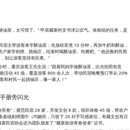
酥油茶，太可惜了。” 甲居藏寨村支书泽让叹气。体验组的任务，是
点，民宿主带游客来学酥油茶：先放砖茶煮 10 分钟，再加牛奶和酥油，
游客到农户家学刺绣、跳锅庄，结束时喝酥油茶、吃糌粑。” 他还教村民简
’，别让游客觉得有距离。”
6 小时，重庆游客王先生说：“跟着阿妈学做酥油茶，比光拍照有意
动 45 场，覆盖游客 800 余人次，带动民宿晚餐预订率从 20% 
游客和村民一起跳锅庄，像一家人！”
手册旁闪光
卷”：规范民宿 28 家，开发文创 8 款，组织体验 45 场，帮农户
8 条嘉绒刺绣围巾（均婉拒，只收下 26 封手写感谢信，有藏文也有汉
民宿协会还为团队颁发了 “藏寨旅游青春使者” 证书。