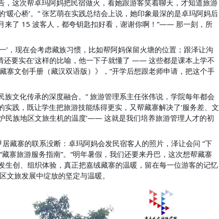
报告，这次帮卓玛阿妈把民宿做火，看她跟游客笑着聊天，才知道旅游
的‘暖心桥’。” 张艺萌在实践总结会上说，她印象最深的是卓玛阿妈后
来了 15 波客人，都夸钥匙扣好看，谢谢你啊！”—— 那一刻，所
统一’，现在会考虑藏族习惯，比如帮阿妈保留火塘的位置；跟泽让沟
还要实在’这样的比喻，他一下子就懂了 —— 这些都是课本上学不
绒藏寨文创手册（藏汉双语版）》，“开学后想跟老师申请，把这个手
民族文化传承的深度融合。” 旅游管理系主任张伟说，学院每年都会
的实践，既让学生把旅游技能练得更实，又帮藏寨解决了‘服务差、文
护民族地区文旅生机的温度’—— 这就是我们培养旅游管理人才的初
居藏寨的联系没断：卓玛阿妈会发民宿客人的照片，泽让会问 “下
“藏寨旅游服务指南”。“明年暑假，我们还要来丹巴，这次想帮藏寨
开发生创、组织体验，真正把嘉绒藏寨的温暖，留在每一位游客的记忆
地区文旅发展中绽放的坚定与温暖。