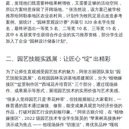
庭，发现他们既需要种植果树增收，又需要足够的活动空间，
所以方案特意保留了开阔场地。” 张浩然说，该方案已被学校
推荐给阿勒泰地区农业农村局，计划作为牧民定居点改造参考
案例。据统计，“园林景观设计赛” 共吸引 320 余名学生报
名，最终评选出一等奖 5 名、二等奖 10 名、三等奖 15 名，
其中 6 名获奖学生获得合作企业的实习推荐资格，部分学生还
加入了企业 “园林设计储备计划”。
二、园艺技能实践展：让匠心 “绽” 出精彩
为了让师生直观感受园艺技术的魅力，阿依古丽团队策划 “园
艺技能实践展”，在校园园林实训基地搭建展区，分为 “植物嫁
接区”“盆景制作区”“西域花卉培育区” 三个部分，通过现场操
作、成果展示等形式，展现园艺技术的实用价值与艺术美感。
“很多人觉得园艺只是‘养花种草’，但技能展能让大家看到，一
株普通的苗木通过嫁接、修剪，能变成兼具观赏与经济价值的
作品，打破对园艺行业的刻板印象。” 阿依古丽介绍，在 “植物
嫁接区”，2022 级园艺技术专业学生陈昊的 “苹果树高接换种” 
演示成为焦点 —— 他现场操作 “切接法”，将优良品种 “嘎啦