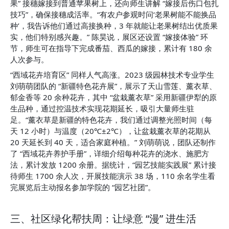
果” 接穗嫁接到普通苹果树上，还向师生讲解 “嫁接后伤口包扎
技巧”，确保接穗成活率。“有农户参观时问‘老果树能不能换品
种’，我告诉他们通过高接换种，3 年就能让老果树结出优质果
实，他们特别感兴趣。” 陈昊说，展区还设置 “嫁接体验” 环
节，师生可在指导下完成番茄、西瓜的嫁接，累计有 180 余
人次参与。
“西域花卉培育区” 同样人气高涨。2023 级园林技术专业学生
刘萌萌团队的 “新疆特色花卉展”，展示了天山雪莲、薰衣草、
郁金香等 20 余种花卉，其中 “盆栽薰衣草” 采用新疆伊犁的原
生品种，通过控温技术实现花期延长，吸引大量师生驻
足。“薰衣草是新疆的特色花卉，我们通过调整光照时间（每
天 12 小时）与温度（20℃±2℃），让盆栽薰衣草的花期从 
20 天延长到 40 天，适合家庭种植。” 刘萌萌说，团队还制作
了 “西域花卉养护手册”，详细介绍每种花卉的浇水、施肥方
法，累计发放 1200 余册。据统计，“园艺技能实践展” 累计接
待师生 1700 余人次，开展技能演示 38 场，110 余名学生看
完展览后主动报名参加学院的 “园艺社团”。
三、社区绿化帮扶周：让绿意 “漫” 进生活