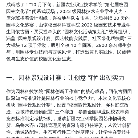
成就感了！”10 月下旬，新疆农业职业技术学院 “第七届校园
园林文化节” 闭幕式现场，2023 级园林技术专业学生艾力・
库尔班捧着设计图纸，兴奋地与队友击掌。这场持续 20 天的
园林文化盛宴，由该校园林科技学院 2022 级园艺技术专业学
生阿依古丽・买买提牵头的 “园林文化活动策划组” 统筹组织，
涵盖 “园林景观设计赛、园艺技能实践展、社区绿化帮扶周” 三
大板块 12 项子活动，吸引全校 10 个院系、2800 余名师生参
与，用园林专业技能与西域风情，打造出兼具实践性、民族特
色与生态价值的校园文化新生态。
一、园林景观设计赛：让创意 “种” 出硬实力
作为园林科技学院 “园林创新工作室” 的核心成员，阿依古丽团
队深知 “精准设计是园林行业的核心竞争力”。本次文化节核心
板块 “园林景观设计赛”，设置 “校园微景观设计、乡村庭院改
造、西域特色植物配置” 三个赛道，参照全国职业院校农林类
竞赛标准制定考核细则，邀请新疆农业科学院园艺作物研究
所、乌鲁木齐市园林管理局的资深专家担任评委，从设计创新
性、地域适配性、生态可行性三个维度评分，让学生在竞技中