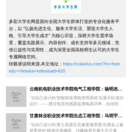
多彩大学生网是面向全国大学生群体打造的专业化服务平
台，以 “弘扬先进文化、服务大学生活、塑造大学生人
格、引导大学生成才” 为核心宗旨，深耕大学生需求场
景，覆盖实践展示、内容创作、成长支持等多元领域，凭
借公益性与实用性，成为深受全国高校师生认可的大学生
专属网络空间。
转载请说明来源,本文地址：
https://colunivs.com/?m=hom
e&c=View&a=index&aid=610
云南机电职业技术学院电气工程学院：杨明杰团队打造校园电气创新
上一篇
“当自己设计的‘智能宿舍用电管理系统’在展示区成功
运行 —— 通过电流传感器监测电器功率，自动切断
违规大功率设备电源，还...
甘肃林业职业技术学院生态工程学院：马明宇团队打造校园生态文化
下一篇
“当自己设计的‘黄土高原生态修复微景观’在展会上被
评委评价‘精准还原梯田、沙棘林等甘肃生态元素，兼