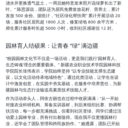
浇水并更换透气盆土，一周后她特意发来照片说绿萝长出了新
叶。” 陈思源说，团队还为居民免费发放花籽、营养土，累计
发放 500 余份。据统计，“社区绿化帮扶周” 累计开展活动 20 
场，服务社区居民超 1800 人次，修复绿地 800 余平方米，
师生累计服务时长超 5000 小时，收到社区感谢信 12 封。
园林育人结硕果：让青春 “绿” 满边疆
“校园园林文化节不仅是一场活动，更是我们践行‘园林育人、
生态铸魂’理念的重要载体。” 新疆农业职业技术学院园林科技
学院院长张伟表示，学院始终坚持 “以专业技能支撑生态建
设，以文化活动传承地域特色”，通过此类活动，让学生在设
计中激发创意，在实践中夯实基础，在服务中培养责任，为新
疆园林与生态行业输送高素质技术技能人才。
作为活动牵头人，阿依古丽也在过程中收获满满：“从一开始
对接农业科研机构、筹备实训器材，到后来组织比赛、协调帮
扶活动，每一步都充满挑战，但看到社区变绿、同学们通过活
动爱上园林专业，所有付出都值得。现在我不仅更懂园林行
业，还学会了团队管理和跨民族协作。” 她透露，团队已开始