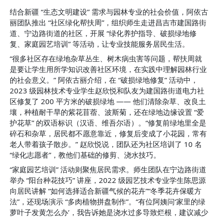
结合新疆 “生态文明建设” 需求与园林专业的社会价值，阿依古
丽团队推出 “社区绿化帮扶周”，组织师生走进昌吉市建国路街
道、宁边路街道的社区，开展 “绿化养护指导、破损绿地修
复、家庭园艺培训” 等活动，让专业技能服务居民生活。
“很多社区存在绿地杂草丛生、树木病虫害等问题，帮扶周就
是要让学生用所学知识改善社区环境，在实践中理解园林行业
的社会意义。” 阿依古丽介绍，在 “破损绿地修复” 活动中，
2023 级园林技术专业学生赵欣悦和队友为建国路街道电力社
区修复了 200 平方米的破损绿地 —— 他们清除杂草、改良土
壤，种植耐干旱的紫花苜蓿、波斯菊，还在绿地边缘设置 “爱
护花草” 的双语标识（汉语、维吾尔语）。“修复前绿地里全是
碎石和杂草，居民都不愿意靠近，修复后变成了小花园，常有
老人带着孩子散步。” 赵欣悦说，团队还为社区培训了 10 名 
“绿化志愿者”，教他们基础的修剪、浇水技巧。
“家庭园艺培训” 活动则聚焦居民需求。师生团队在宁边路街道
举办 “阳台种花技巧” 讲座，2022 级园艺技术专业学生陈思源
向居民讲解 “如何选择适合新疆气候的花卉”“冬季花卉保暖方
法”，还现场演示 “多肉植物拼盘制作”。“有位阿姨问‘家里的绿
萝叶子发黄怎么办’，我告诉她是浇水过多导致烂根，建议减少