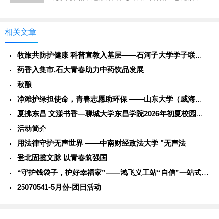
具科学性与观赏性’，从...
相关文章
牧旅共防护健康 科普宣教入基层——石河子大学学子联动警务力量
药香入集市,石大青春助力中药饮品发展
秋酿
净滩护绿担使命，青春志愿助环保 ——山东大学（威海）学子社会
夏拂东昌 文漾书香—聊城大学东昌学院2026年初夏校园风光
活动简介
用法律守护无声世界 ——中南财经政法大学 "无声法
登北固揽文脉 以青春筑强国
“守护钱袋子，护好幸福家”——鸿飞义工站“自信”一站式学生社
25070541-5月份-团日活动