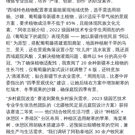
锤炼专业技能，培养 “严谨、创新、协作” 的职业素养。
“西域特色植物配置赛道最能展现地域优势，选手需选用胡
杨、沙棘、葡萄藤等新疆本土植物，设计适应干旱气候的景观
方案，要求植物成活率不低于 85%，且能体现民族文化元
素。” 阿依古丽介绍，2022 级园林技术专业学生周雨彤的作
品《葡萄架下的庭院》表现亮眼 —— 她以新疆传统民居 “阿以
旺” 为原型，搭配葡萄藤搭建遮阳廊架，地面种植耐干旱的马
兰、景天，还在景观角落设置小型 “坎儿井” 流水装置，既还原
西域庭院风貌，又解决植物灌溉问题，最终以 94 分的高分夺
冠。“为了确保植物适配性，我查阅了 20 余种新疆本土植物的
生长习性，仅葡萄藤的架式设计就调整了 6 版，还特意加
入‘滴灌系统’，贴合新疆节水农业需求。” 周雨彤说，比赛中评
委指出的 “四季景观优化” 建议，让她后续在方案中增加耐寒的
红瑞木、冬季观果的沙棘，确保庭院四季有景。
“乡村庭院改造” 赛道则聚焦乡村振兴需求。2023 级园艺技术
专业学生张浩然团队的《北疆牧民定居点庭院设计方案》获得
该赛道二等奖 —— 他们结合牧民生活习惯，设计 “种植区 + 
休憩区 + 养殖区” 分区布局，种植区选用耐寒的苹果、海棠果
树，休憩区用胡杨木搭建凉亭，还预留出晾晒牧草的空间，兼
顾生产与生活需求。“我们调研了阿勒泰地区 30 余户牧民家