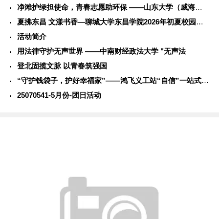
净滩护绿担使命，青春志愿助环保 ——山东大学（威海）学子社会
夏拂东昌 文漾书香—聊城大学东昌学院2026年初夏校园风光
活动简介
用法律守护无声世界 ——中南财经政法大学 "无声法
登北固揽文脉 以青春筑强国
“守护钱袋子，护好幸福家”——鸿飞义工站“自信”一站式学生社
25070541-5月份-团日活动