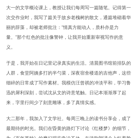
大一的文学概论课上，教授让我们每周写一篇随笔。记得第一
次交作业时，我写了篇关于故乡老槐树的散文，通篇堆砌着华
丽的辞藻，却被老师批注："情真方能动人，质朴亦是力
量。"那个红色的批注像警钟，让我开始重新审视写作的意
义。
于是，我开始在日记里记录真实的生活。清晨图书馆前排队的
人群，食堂阿姨多打的半勺菜，深夜宿舍楼道的吉他声，这些
细碎的日常成了写作素材。我模仿汪曾祺的冲淡平和，学习鲁
迅的犀利深刻，尝试沈从文的诗意笔触。日记本渐渐厚了起
来，字里行间少了刻意雕琢，多了真情实感。
大二那年，我加入了文学社。每周三晚上的读书分享会，成了
最期待的时光。我们在昏黄的路灯下讨论《红楼梦》的细节，