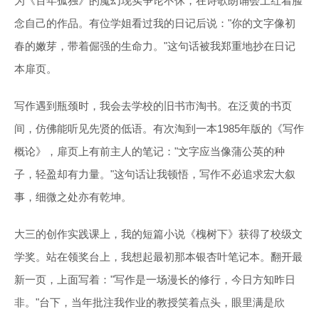
为《百年孤独》的魔幻现实争论不休，在诗歌朗诵会上红着脸
念自己的作品。有位学姐看过我的日记后说："你的文字像初
春的嫩芽，带着倔强的生命力。"这句话被我郑重地抄在日记
本扉页。
写作遇到瓶颈时，我会去学校的旧书市淘书。在泛黄的书页
间，仿佛能听见先贤的低语。有次淘到一本1985年版的《写作
概论》，扉页上有前主人的笔记："文字应当像蒲公英的种
子，轻盈却有力量。"这句话让我顿悟，写作不必追求宏大叙
事，细微之处亦有乾坤。
大三的创作实践课上，我的短篇小说《槐树下》获得了校级文
学奖。站在领奖台上，我想起最初那本银杏叶笔记本。翻开最
新一页，上面写着："写作是一场漫长的修行，今日方知昨日
非。"台下，当年批注我作业的教授笑着点头，眼里满是欣