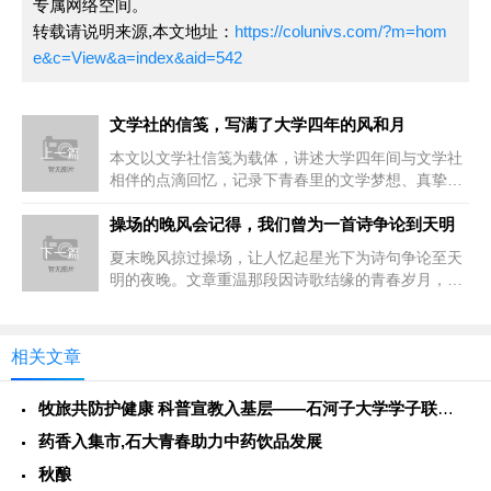
专属网络空间。
转载请说明来源,本文地址：
https://colunivs.com/?m=hom
e&c=View&a=index&aid=542
文学社的信笺，写满了大学四年的风和月
上一篇
本文以文学社信笺为载体，讲述大学四年间与文学社
相伴的点滴回忆，记录下青春里的文学梦想、真挚情
谊与成长足迹，重温那段充满诗...
操场的晚风会记得，我们曾为一首诗争论到天明
下一篇
夏末晚风掠过操场，让人忆起星光下为诗句争论至天
明的夜晚。文章重温那段因诗歌结缘的青春岁月，探
讨友谊与理想，致敬难忘的年少...
相关文章
牧旅共防护健康 科普宣教入基层——石河子大学学子联动警务力量
药香入集市,石大青春助力中药饮品发展
秋酿