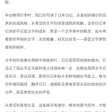
慰。
毕业整理行李时，我已经写满了12本日记。从最初的模仿到后
来的自成风格，从青涩的文字到渐显成熟的笔触，这些日记本
记录的不仅是文字的成长，更是一个文学青年的蜕变。如今再
看那些早期的文字，虽觉稚嫩，却无比珍贵——那是文学梦想
最初的模样。
文学创作就像在黑暗中摸索前行，日记是照亮前路的微光。它
见证了我从手足无措到渐入佳境的每一步，也教会我用文字记
录生活、表达自我。那些日记本如今安静地躺在书架上，每当
写作遇到困惑，翻开它们，就能听见青春里笔尖划过纸张的沙
沙声，那是梦想生长的声音。
从青涩到落笔生花，这条路没有捷径。唯有热爱与坚持，才能