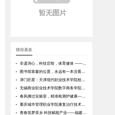
猜你喜欢
非遗润心，科技启智，体育健体 ——中国矿业大学羽翼支教团赴灌
图书馆靠窗的位置，永远有一本没看完的书
津门匠星：天津现代职业技术学院校园生活全景图
无锡商业职业技术学院数字商务学院：“乡村直播电商运营指导与特
春风拂过实验室，精准检测护健康——北京电子科技职业学院202
重庆城市管理职业学院康复治疗技术专业“康护暖冬”寒假实践活动
青春筑梦茶乡 科技赋能产业——福建生物工程职业技术学院“三下