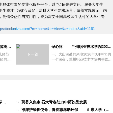
生群体打造的专业化服务平台，以 “弘扬先进文化、服务大学生
学生成才” 为核心宗旨，深耕大学生需求场景，覆盖实践展示、内
，凭借公益性与实用性，成为深受全国高校师生认可的大学生专
tps://colunivs.com/?m=home&c=View&a=index&aid=1161
春天里的暖阳 ——郑州幼儿师范高等专科学校2026年春季志愿
尕心疼 ——兰州职业技术学院2026年春季志愿者服务活动纪实
儿师范
下一篇
一、大山深处的来电2026年3月中旬的
4级的林
一个深夜，兰州职业技术学院初等教育
那是她
学院学前教育专业2024级的马小兰被一
阵手机震动...
牧旅共防护健康 科普宣教入基层——石河子大学学子联动警务力量
药香入集市,石大青春助力中药饮品发展
净滩护绿担使命，青春志愿助环保 ——山东大学（威海）学子社会