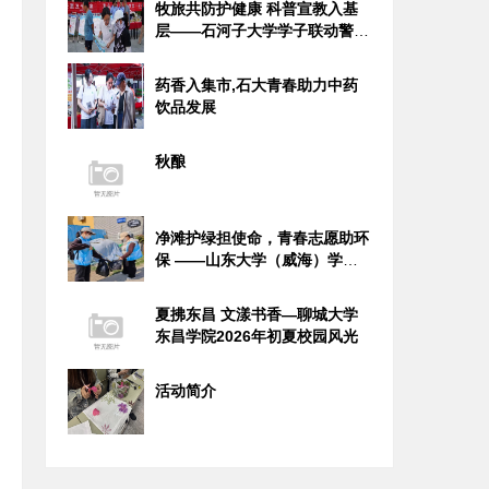
牧旅共防护健康 科普宣教入基
层——石河子大学学子联动警务
力量
药香入集市,石大青春助力中药
饮品发展
秋酿
净滩护绿担使命，青春志愿助环
保 ——山东大学（威海）学子
社会
夏拂东昌 文漾书香—聊城大学
东昌学院2026年初夏校园风光
活动简介