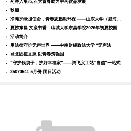
药香入集市,石大青春助力中药饮品发展
秋酿
净滩护绿担使命，青春志愿助环保 ——山东大学（威海）学子社会
夏拂东昌 文漾书香—聊城大学东昌学院2026年初夏校园风光
活动简介
用法律守护无声世界 ——中南财经政法大学 "无声法
登北固揽文脉 以青春筑强国
“守护钱袋子，护好幸福家”——鸿飞义工站“自信”一站式学生社
25070541-5月份-团日活动