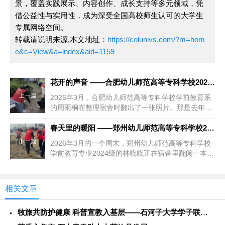
景，覆盖实践展示、内容创作、成长支持等多元领域，凭
借公益性与实用性，成为深受全国高校师生认可的大学生
专属网络空间。
转载请说明来源,本文地址：
https://colunivs.com/?m=hom
e&c=View&a=index&aid=1159
花开的声音 ——合肥幼儿师范高等专科学校2026年春季志愿者
上一篇
2026年3月，合肥幼儿师范高等专科学校学前教育系
的周雨桐在整理宿舍时翻出了一张照片。那是去年暑
假在皖南山村支教时拍的，...
春天里的暖阳 ——郑州幼儿师范高等专科学校2026年春季志愿
下一篇
2026年3月的一个周末，郑州幼儿师范高等专科学校
学前教育专业2024级的林晓晓正在宿舍里翻阅一本绘
本。那是她最喜欢的《...
相关文章
牧旅共防护健康 科普宣教入基层——石河子大学学子联动警务力量