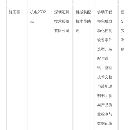
陈雨桐
机电2502
深圳汇川
机械装配
协助工程
熟练
班
技术股份
技术员助
师完成自
Soli
有限公司
理
动化控制
实操
设备零件
3套
选型、装
纸优
配与调
试；整理
技术文档
与装配说
明书；参
与产品质
量检测与
数据记录