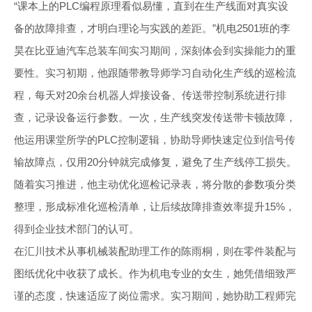
“课本上的PLC编程原理看似易懂，直到在生产线面对真实设
备的故障排查，才明白理论与实践的差距。”机电2501班的李
昊在比亚迪汽车总装车间实习期间，深刻体会到实操能力的重
要性。实习初期，他跟随带教导师学习自动化生产线的巡检流
程，每天对20余台机器人焊接设备、传送带控制系统进行排
查，记录设备运行参数。一次，生产线突发传送带卡顿故障，
他运用课堂所学的PLC控制逻辑，协助导师快速定位到信号传
输故障点，仅用20分钟就完成修复，避免了生产线停工损失。
随着实习推进，他主动优化巡检记录表，将分散的参数项分类
整理，形成标准化巡检清单，让后续故障排查效率提升15%，
得到企业技术部门的认可。
在汇川技术从事机械装配助理工作的陈雨桐，则在零件装配与
图纸优化中收获了成长。作为机电专业的女生，她凭借细致严
谨的态度，快速适应了岗位需求。实习期间，她协助工程师完