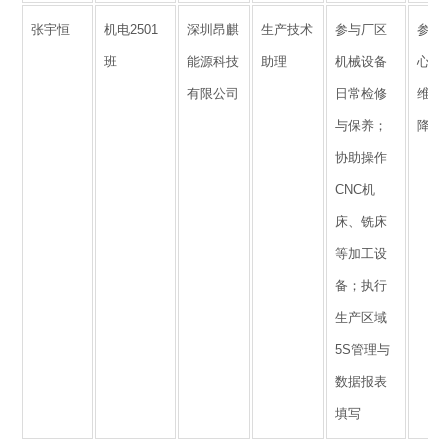
张宇恒
机电2501
深圳昂麒
生产技术
参与厂区
参与
班
能源科技
助理
机械设备
心设
有限公司
日常检修
维护
与保养；
降低
协助操作
CNC机
床、铣床
等加工设
备；执行
生产区域
5S管理与
数据报表
填写