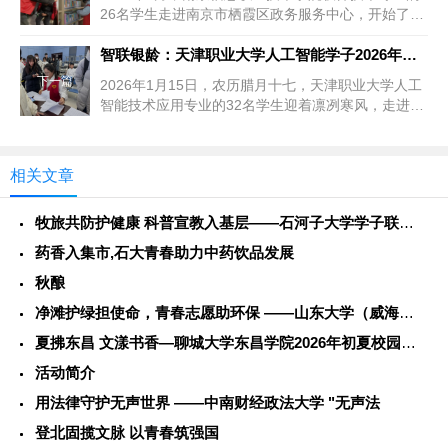
26名学生走进南京市栖霞区政务服务中心，开始了为
期四周的寒假实习活动。...
智联银龄：天津职业大学人工智能学子2026年寒假智慧助老实践
下一篇
2026年1月15日，农历腊月十七，天津职业大学人工
智能技术应用专业的32名学生迎着凛冽寒风，走进天
津市河西区智慧养老服...
相关文章
牧旅共防护健康 科普宣教入基层——石河子大学学子联动警务力量
药香入集市,石大青春助力中药饮品发展
秋酿
净滩护绿担使命，青春志愿助环保 ——山东大学（威海）学子社会
夏拂东昌 文漾书香—聊城大学东昌学院2026年初夏校园风光
活动简介
用法律守护无声世界 ——中南财经政法大学 "无声法
登北固揽文脉 以青春筑强国