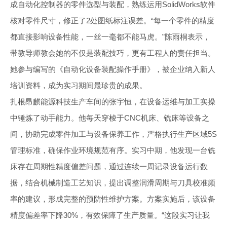
成自动化控制器的零件选型与装配，熟练运用SolidWorks软件
核对零件尺寸，修正了2处图纸标注误差。“每一个零件的精度
都直接影响设备性能，一丝一毫都不能马虎。”陈雨桐表示，
带教导师教会她的不仅是装配技巧，更有工程人的责任担当。
她参与编写的《自动化设备装配操作手册》，被企业纳入新人
培训资料，成为实习期间最珍贵的成果。
扎根昂麒能源科技生产车间的张宇恒，在设备运维与加工实操
中锤炼了动手能力。他每天穿梭于CNC机床、铣床等设备之
间，协助完成零件加工与设备保养工作，严格执行生产区域5S
管理标准，确保作业环境规范有序。实习中期，他发现一台铣
床存在周期性精度偏差问题，通过连续一周记录设备运行数
据，结合机械制造工艺知识，提出调整润滑周期与刀具校准频
率的建议，形成完整的预防性维护方案。方案实施后，该设备
精度偏差率下降30%，有效保障了生产质量。“这段实习让我