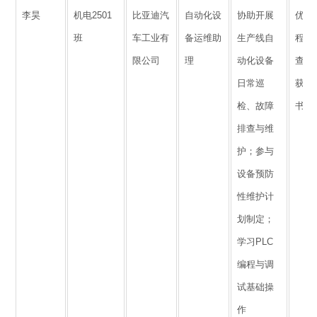
李昊
机电2501
比亚迪汽
自动化设
协助开展
优化
班
车工业有
备运维助
生产线自
程，
限公司
理
动化设备
查时
日常巡
获企
检、故障
书面
排查与维
护；参与
设备预防
性维护计
划制定；
学习PLC
编程与调
试基础操
作