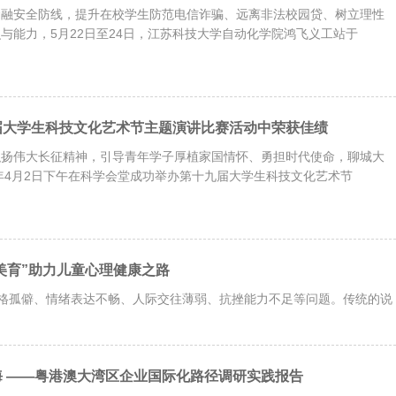
金融安全防线，提升在校学生防范电信诈骗、远离非法校园贷、树立理性
与能力，5月22日至24日，江苏科技大学自动化学院鸿飞义工站于
届大学生科技文化艺术节主题演讲比赛活动中荣获佳绩
弘扬伟大长征精神，引导青年学子厚植家国情怀、勇担时代使命，聊城大
6年4月2日下午在科学会堂成功举办第十九届大学生科技文化艺术节
美育”助力儿童心理健康之路
格孤僻、情绪表达不畅、人际交往薄弱、抗挫能力不足等问题。传统的说
海 ——粤港澳大湾区企业国际化路径调研实践报告