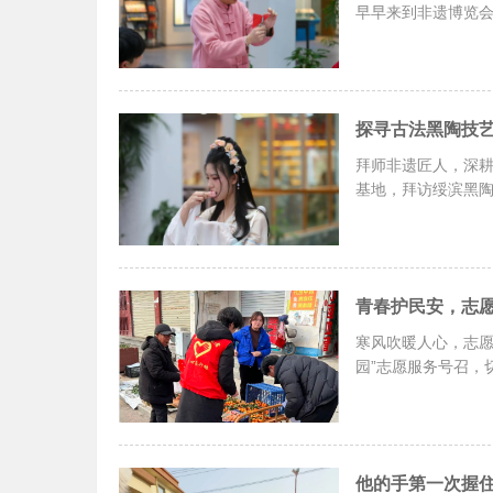
早早来到非遗博览会
拜师非遗匠人，深
基地，拜访绥滨黑
寒风吹暖人心，志愿
园”志愿服务号召，