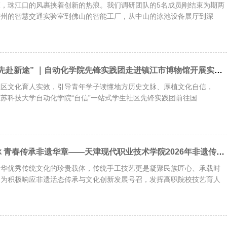
，珠江口的风裹挟着创新的热浪。我们调研团队的5名成员刚结束为期两
广州的智慧交通实验室到佛山的智能工厂，从中山的泳池设备展厅到深
“寻文明来路，争先赴新途” ｜自动化学院先锋实践团走进镇江市博物馆开展实践研学
社区文化育人实效，引导青年学子读懂地方历史文脉、厚植文化自信，
日，江苏科技大学自动化学院“自信”一站式学生社区先锋实践团前往国
匠心修复古钟文脉 青春传承非遗华章——天津现代职业技术学院2026年非遗传承社会实践活动
中华优秀传统文化的珍贵载体，传统手工技艺更是凝聚民族匠心、承载时
。为积极响应非遗活态传承与文化创新发展号召，发挥高职院校技艺育人