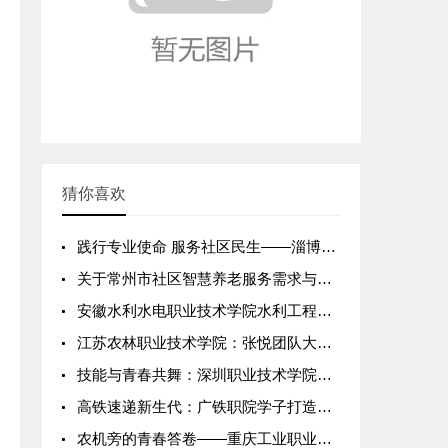
猜你喜欢
践行专业使命 服务社区民生——淄博职业学院护理专业寒假实践活
关于常州市社区智慧养老服务需求与应用现状的调研报告
安徽水利水电职业技术学院水利工程学院：赵宇团队暑期霍邱水利帮
江苏农林职业技术学院：张悦团队大学生实践调研 —— 乡村直播
技能与青春共舞：深圳职业技术学院校园生活全景纪实
高铁速递新生代：广铁职院学子打造无接触配送服务网
农机旁的青春答卷——重庆工业职业技术学院暑期三下乡实践纪实