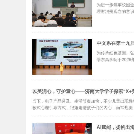
为进一步筑牢校园
理财消费观念的意识
中文系在第十九
为传承红色基因、
学东昌学院于202
以美润心，守护童心——济南大学学子探索“X+
当下，电子产品普及、生活节奏加快，不少儿童出现性
教式心理引导方式，很难走进孩子们的内心，而常规美
AI赋能，扬帆出