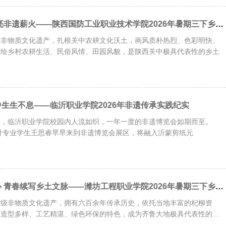
传承古法陶艺 点亮非遗薪火——陕西国防工业职业技术学院2026年暑期三下乡社会实践
级非物质文化遗产，扎根关中农耕文化沃土，画风质朴热烈、色彩明快、
描绘乡村农耕生活、民俗风情、田园风貌，是陕西关中极具代表性的乡土
生生不息——临沂职业学院2026年非遗传承实践纪实
日清晨，临沂职业学院校园内人流如织，一年一度的非遗博览会如期而至。
设计专业学生王思睿早早来到非遗博览会展区，将融入沂蒙剪纸元
执守柳编非遗匠心 青春续写乡土文脉——潍坊工程职业学院2026年暑期三下乡社会实践
省级非物质文化遗产，拥有六百余年传承历史，依托当地丰富的杞柳资
、造型多样、工艺精湛、绿色环保的特色，成为齐鲁大地极具代表性的传