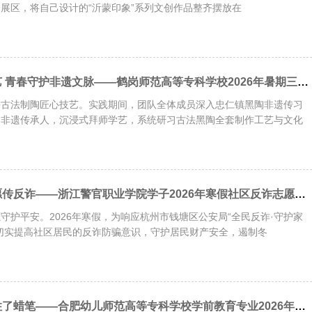
展区，将自己设计的“沂蒙印象”系列文创作品整齐摆放在
探寻古法黑陶技艺 青春守护非遗文脉——鹤岗师范高等专科学校2026年暑期三下乡社会实践活动
耕古法制陶匠心技艺。实践期间，团队全体成员深入忠仁镇黑陶非遗传习
陶非遗传承人，沉浸式拜师学艺，系统研习古法黑陶全套制作工艺与文化
青春护民安，志愿传反诈——浙江警官职业学院学子2026年寒假社区反诈志愿活动纪实
守护平安。2026年寒假，为响应杭州市钱塘区公安局“全民反诈·守护家
切实提高社区居民的反诈防骗意识，守护居民财产安全，遏制冬
他的手第一次握住了蜡笔——合肥幼儿师范高等专科学校学前教育专业2026年寒假留守儿童帮扶纪实