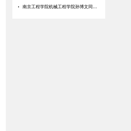
南京工程学院机械工程学院孙博文同学发明的“智能垃圾分类回收装