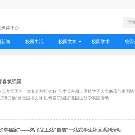
融媒体平台
园新闻
校园生活
校园文学
校园学术
校园
青春筑强国
蓝筑梦强国路，文化启智绘锦程”艺术节主题，厚植学子人文底蕴与家国情
工2班开展“登北固揽文脉 以青春筑强国”北固山研学实践活动
好幸福家”——鸿飞义工站“自信”一站式学生社区系列活动