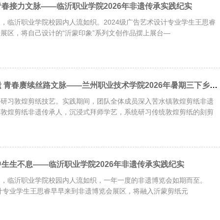
春接力文脉——临沂职业学院2026年非遗传承实践纪实
日清晨，临沂职业学院校园内人流如织。2024级广告艺术设计专业学生王思睿
展区，将自己设计的“沂蒙印象”系列文创作品摆上展台—
深耕敦煌剪纸非遗 青春赓续丝路文脉——兰州职业技术学院2026年暑期三下乡社会实践活动
心研习敦煌剪纸技艺。实践期间，团队全体成员深入苦水镇敦煌剪纸非遗
级敦煌剪纸非遗传承人，沉浸式拜师学艺，系统研习传统敦煌剪纸的刻剪
生生不息——临沂职业学院2026年非遗传承实践纪实
日清晨，临沂职业学院校园内人流如织，一年一度的非遗博览会如期而至。
设计专业学生王思睿早早来到非遗博览会展区，将融入沂蒙剪纸元