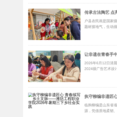
户县农民画是国家
题材接地气，生动
让非遗在青春手中
2026年6月12
2024级广告艺术
临朐柳编是山东省
源，凭借质地柔韧
统