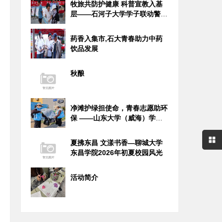
牧旅共防护健康 科普宣教入基
层——石河子大学学子联动警务
力量
药香入集市,石大青春助力中药
饮品发展
秋酿
净滩护绿担使命，青春志愿助环
保 ——山东大学（威海）学子
社会
夏拂东昌 文漾书香—聊城大学
东昌学院2026年初夏校园风光
活动简介